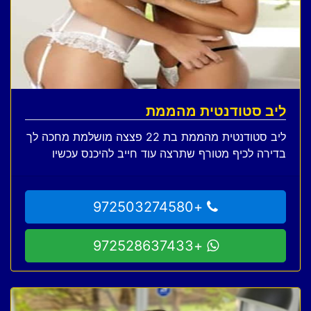
ליב סטודנטית מהממת
ליב סטודנטית מהממת בת 22 פצצה מושלמת מחכה לך
בדירה לכיף מטורף שתרצה עוד חייב להיכנס עכשיו
+972503274580
+972528637433