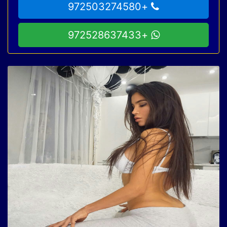
+972503274580
+972528637433