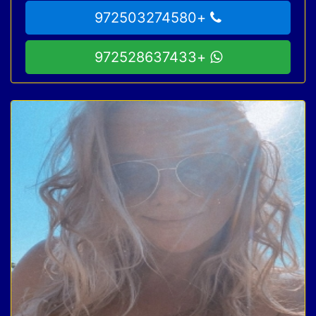
+972503274580
+972528637433