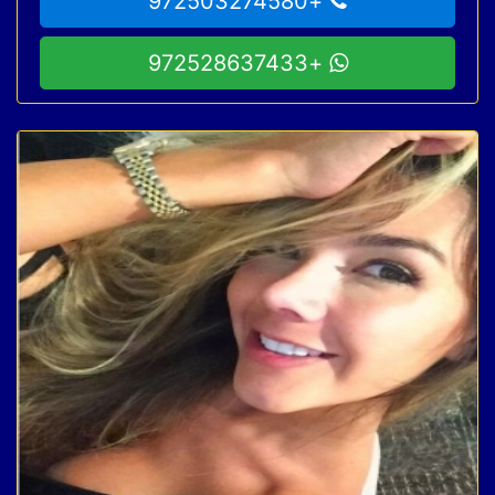
+972503274580
+972528637433