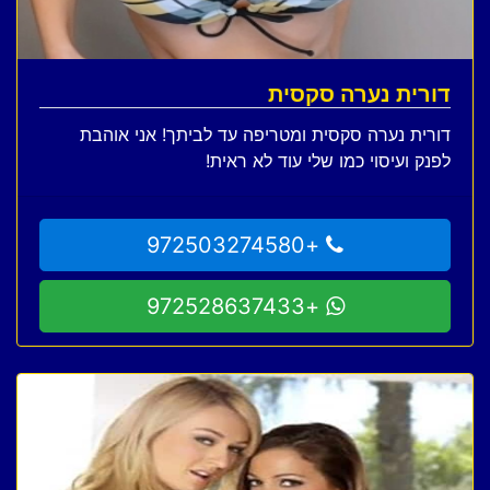
דורית נערה סקסית
דורית נערה סקסית ומטריפה עד לביתך! אני אוהבת
לפנק ועיסוי כמו שלי עוד לא ראית!
+972503274580
+972528637433