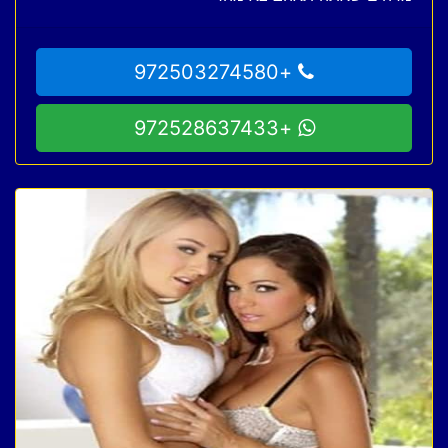
+972503274580
+972528637433