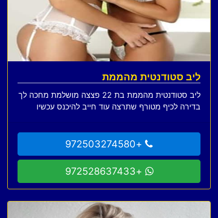
ליב סטודנטית מהממת
ליב סטודנטית מהממת בת 22 פצצה מושלמת מחכה לך
בדירה לכיף מטורף שתרצה עוד חייב להיכנס עכשיו
+972503274580
+972528637433