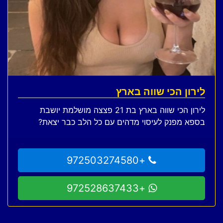
לירון הכי שווה בארץ
לירון הכי שווה בארץ בת 21 פצצה מושלמת יושבת
בספא מפנק לעיסוי מדהים עם כל הלב כבר יצאת?
+972503274580
+972528637433