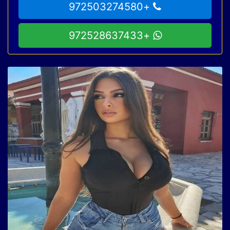
+972503274580
+972528637433