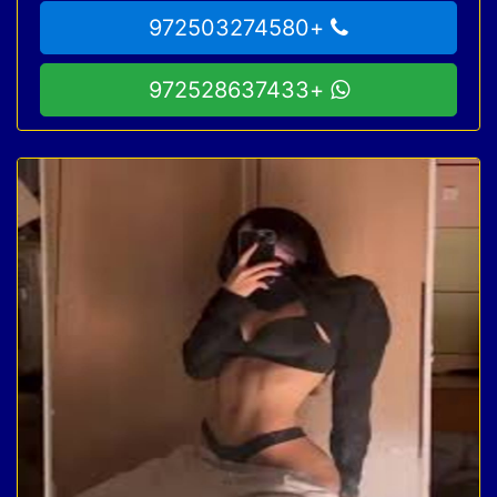
+972503274580
+972528637433