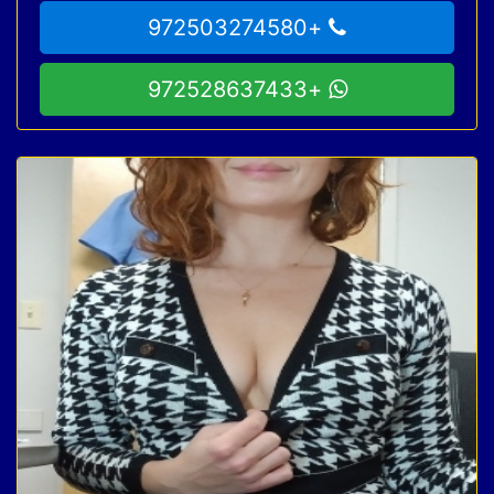
+972503274580
+972528637433