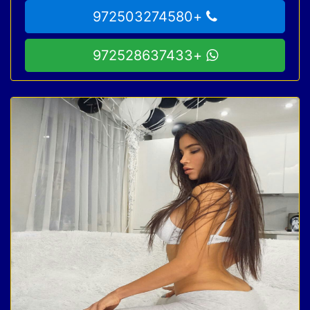
+972503274580
+972528637433