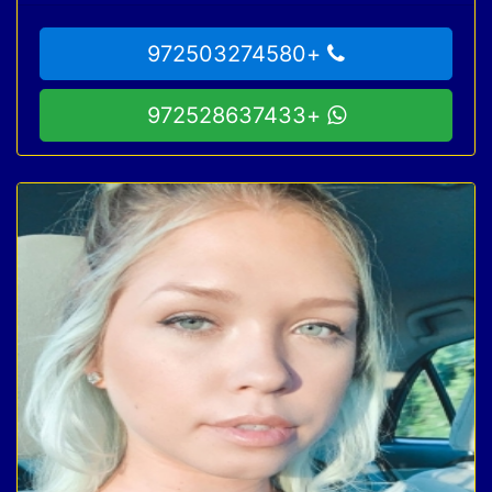
+972503274580
+972528637433